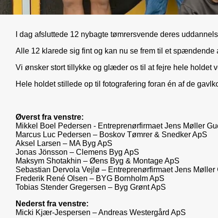
I dag afsluttede 12 nybagte tømrersvende deres uddanne
Alle 12 klarede sig fint og kan nu se frem til et spændend
Vi ønsker stort tillykke og glæder os til at fejre hele holde
Hele holdet stillede op til fotografering foran én af de gav
Øverst fra venstre:
Mikkel Boel Pedersen - Entreprenørfirmaet Jens Møller G
Marcus Luc Pedersen – Boskov Tømrer & Snedker ApS
Aksel Larsen – MA Byg ApS
Jonas Jönsson – Clemens Byg ApS
Maksym Shotakhin – Øens Byg & Montage ApS
Sebastian Dervola Vejlø – Entreprenørfirmaet Jens Mølle
Frederik René Olsen – BYG Bornholm ApS
Tobias Stender Gregersen – Byg Grønt ApS
Nederst fra venstre:
Micki Kjær-Jespersen – Andreas Westergård ApS