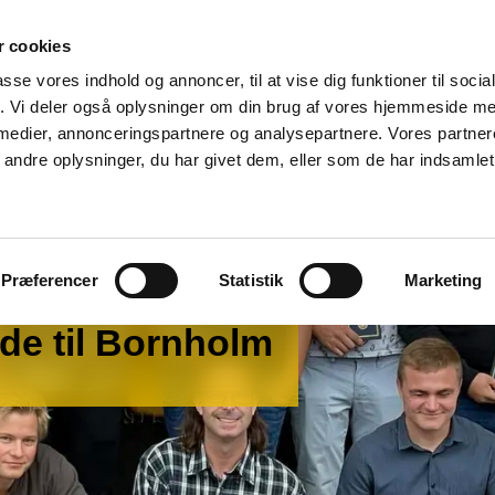
Voksen- &
 cookies
Onlinekurser
CB 10
efteruddannelse
passe vores indhold og annoncer, til at vise dig funktioner til soci
fik. Vi deler også oplysninger om din brug af vores hjemmeside m
 medier, annonceringspartnere og analysepartnere. Vores partne
ndre oplysninger, du har givet dem, eller som de har indsamlet 
Præferencer
Statistik
Marketing
de til Bornholm