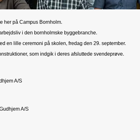
lse her på Campus Bornholm.
e arbejdsliv i den bornholmske byggebranche.
t ved en lille ceremoni på skolen, fredag den 29. september.
lkonstruktioner, som indgik i deres afsluttede svendeprøve.
udhjem A/S
r Gudhjem A/S