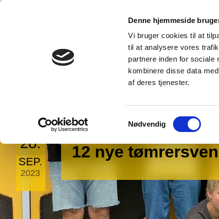
Denne hjemmeside bruger
Erhvervsuddannelser
Gymnasiet
Campus
Bornholm
Vi bruger cookies til at til
til at analysere vores tra
partnere inden for sociale
kombinere disse data med a
af deres tjenester.
Samtykkevalg
Nødvendig
28.
12 nye tømrersven
SEP.
2023