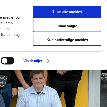
Om Campus Bornholm
KONTAKT
Tillad alle cookies
Søg
Søg
ale medier og
ed vores
Tillad valgte
re kan
fra din brug
Kun nødvendige cookies
Vis detaljer