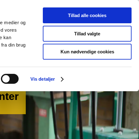
Om Campus Bornholm
KONTAKT
Tillad alle cookies
Søg
Søg
ale medier og
ed vores
Tillad valgte
re kan
fra din brug
Kun nødvendige cookies
Vis detaljer
nter