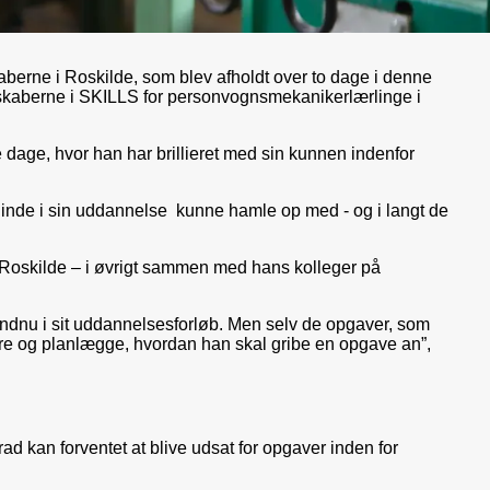
erne i Roskilde, som blev afholdt over to dage i denne
rskaberne i SKILLS for personvognsmekanikerlærlinge i
age, hvor han har brillieret med sin kunnen indenfor
nde i sin uddannelse kunne hamle op med - og i langt de
Roskilde – i øvrigt sammen med hans kolleger på
 endnu i sit uddannelsesforløb. Men selv de opgaver, som
ysere og planlægge, hvordan han skal gribe en opgave an”,
d kan forventet at blive udsat for opgaver inden for