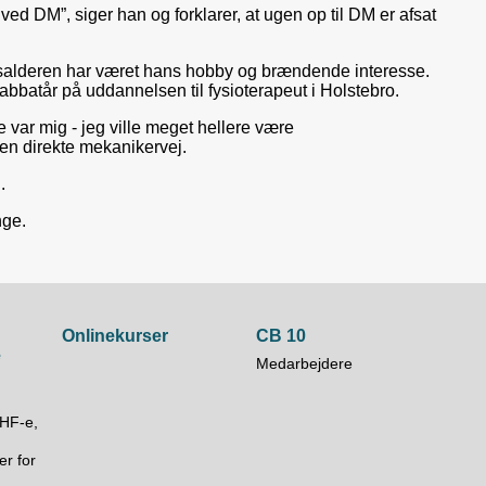
ved DM”, siger han og forklarer, at ugen op til DM er afsat
årsalderen har været hans hobby og brændende interesse.
abbatår på uddannelsen til fysioterapeut i Holstebro.
ke var mig - jeg ville meget hellere være
 den direkte mekanikervej.
.
nge.
Onlinekurser
CB 10
e
Medarbejdere
HF-e,
r for