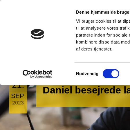
Denne hjemmeside bruger
Erhvervsuddannelser
Gymnasiet
Campus
Bornholm
Vi bruger cookies til at til
til at analysere vores tra
partnere inden for sociale
kombinere disse data med a
af deres tjenester.
Samtykkevalg
Nødvendig
21.
Daniel besejrede 
SEP.
2023