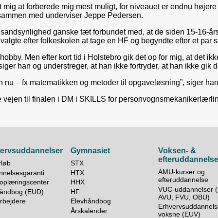
kt mig at forberede mig mest muligt, for niveauet er endnu højere 
d sammen med underviser Jeppe Pedersen.
or sandsynlighed ganske tæt forbundet med, at de siden 15-16-
valgte efter folkeskolen at tage en HF og begyndte efter et par s
hobby. Men efter kort tid i Holstebro gik det op for mig, at det ik
siger han og understreger, at han ikke fortryder, at han ikke gik
vn nu – fx matematikken og metoder til opgaveløsning”, siger han
le vejen til finalen i DM i SKILLS for personvognsmekanikerlærli
ervsuddannelser
Gymnasiet
Voksen- &
efteruddannels
rløb
STX
AMU-kurser og
nelsesgaranti
HTX
efteruddannelse
oplæringscenter
HHX
VUC-uddannelser (
håndbog (EUD)
HF
AVU, FVU, OBU)
rbejdere
Elevhåndbog
Erhvervsuddannelse
Årskalender
voksne (EUV)