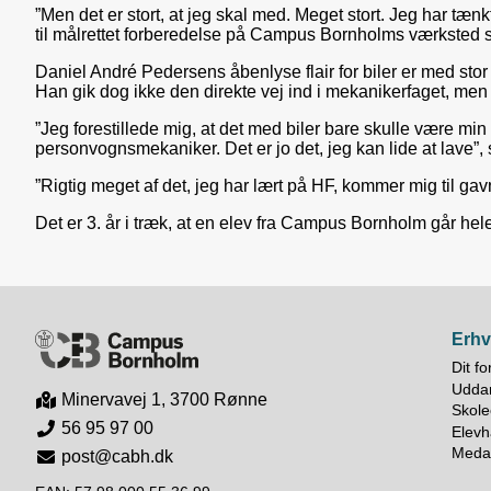
”Men det er stort, at jeg skal med. Meget stort. Jeg har tæn
til målrettet forberedelse på Campus Bornholms værkste
Daniel André Pedersens åbenlyse flair for biler er med st
Han gik dog ikke den direkte vej ind i mekanikerfaget, men 
”Jeg forestillede mig, at det med biler bare skulle være min 
personvognsmekaniker. Det er jo det, jeg kan lide at lave”, 
”Rigtig meget af det, jeg har lært på HF, kommer mig til ga
Det er 3. år i træk, at en elev fra Campus Bornholm går he
Erhv
Dit fo
Uddan
Minervavej 1, 3700 Rønne
Skole
56 95 97 00
Elev
Meda
post@cabh.dk