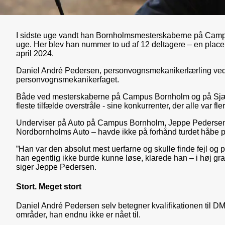
I sidste uge vandt han Bornholmsmesterskaberne på Campus
uge. Her blev han nummer to ud af 12 deltagere – en plac
april 2024.
Daniel André Pedersen, personvognsmekanikerlærling ved N
personvognsmekanikerfaget.
Både ved mesterskaberne på Campus Bornholm og på Sjælla
fleste tilfælde overstråle - sine konkurrenter, der alle var f
Underviser på Auto på Campus Bornholm, Jeppe Pedersen, 
Nordbornholms Auto – havde ikke på forhånd turdet håbe på 
”Han var den absolut mest uerfarne og skulle finde fejl og 
han egentlig ikke burde kunne løse, klarede han – i høj gra
siger Jeppe Pedersen.
Stort. Meget stort
Daniel André Pedersen selv betegner kvalifikationen til DM
områder, han endnu ikke er nået til.