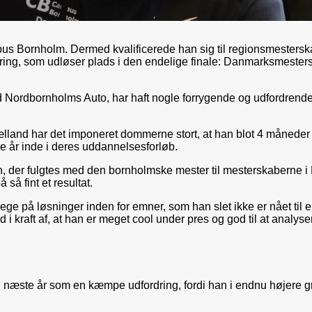
 Bornholm. Dermed kvalificerede han sig til regionsmesterskab
ering, som udløser plads i den endelige finale: Danmarksmeste
ordbornholms Auto, har haft nogle forrygende og udfordrende d
nd har det imponeret dommerne stort, at han blot 4 måneder i
lere år inde i deres uddannelsesforløb.
der fulgtes med den bornholmske mester til mesterskaberne i 
så fint et resultat.
pege på løsninger inden for emner, som han slet ikke er nået til
d i kraft af, at han er meget cool under pres og god til at anal
 næste år som en kæmpe udfordring, fordi han i endnu højere gra