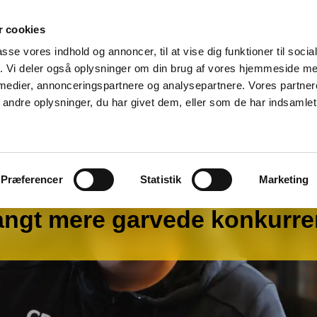
Voksen- &
 cookies
Onlinekurser
CB 10
efteruddannelse
passe vores indhold og annoncer, til at vise dig funktioner til soci
fik. Vi deler også oplysninger om din brug af vores hjemmeside m
 medier, annonceringspartnere og analysepartnere. Vores partne
ndre oplysninger, du har givet dem, eller som de har indsamlet 
Præferencer
Statistik
Marketing
langt mere garvede konkurre